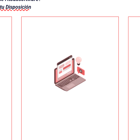
tu Disposición
Diseño y Desarrollo
posible en los buscadores de Internet.
totalmente a posicionar lo más alto
estructura interna enfocada
preparada de manera que tenga una
de manera rápida y eficaz, debe estar
permita llegar a todos sus apartados
Diseño WEB
un diseño elegante, una usabilidad que
que somos a nuestros clientes, tener
Una página web, además de reflejar lo