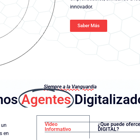
innovador.
Saber Más
Siempre a la Vanguardia
mos
Agentes
Digitalizad
Video
¿Que puede ofercer
s un
Informativo
DIGITAL?
s en