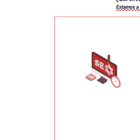
Estamos a 
Contrata SEO
Extremadura te podemos ayudar.
empresa de posicionamiento web en
fundamental y nosotros como
no existes. El posicionamiento web es
en un buscador como Google, es que
poner lo que ofreces, no te encuentra
SEO-Posicionamiento
realidad. Si tus potenciales clientes, al
WEB
es suficiente, nada más lejos de la
Si piensas que por estar en Internet ya