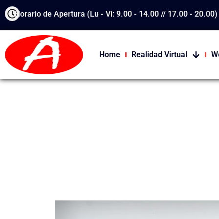
Ir
Horario de Apertura (Lu - Vi: 9.00 - 14.00 // 17.00 - 20.00)
al
contenido
Home
Realidad Virtual
W