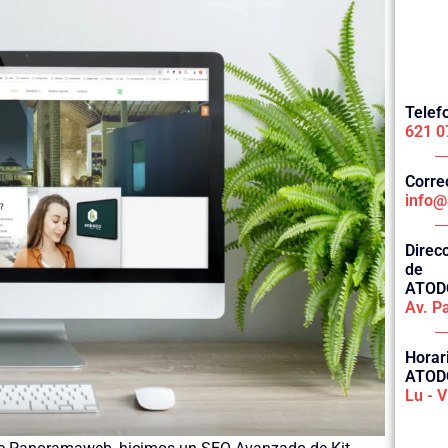
Tele
621 0
Corr
info@
Direc
de
ATOD
Av. Pa
Horar
ATOD
Lu - V